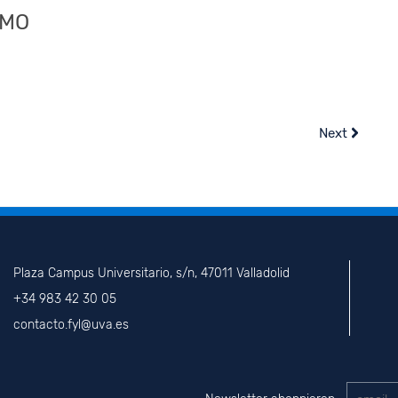
LMO
Next
Plaza Campus Universitario, s/n, 47011 Valladolid
+34 983 42 30 05
contacto.fyl@uva.es